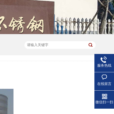
服务热线
在线留言
微信扫一扫