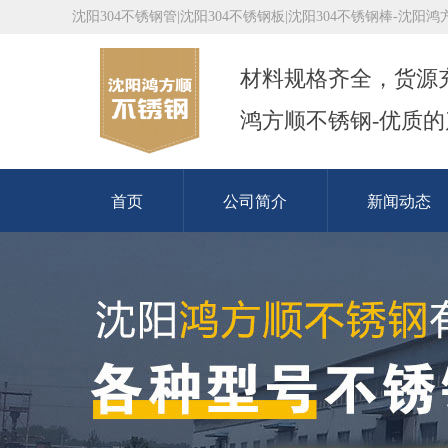
沈阳304不锈钢管|沈阳304不锈钢板|沈阳304不锈钢棒-沈
材料规格齐全，货源
鸿方顺不锈钢-优质
首页
公司简介
新闻动态