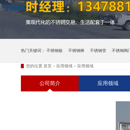
热门关键词：
不锈钢板
不锈钢棒
不锈钢管
不锈钢阀
您的位置:
首页
>
应用领域
>
应用领域
公司简介
应用领域